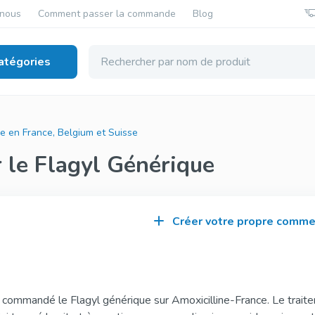
-nous
Comment passer la commande
Blog
atégories
otiques
e en France, Belgium et Suisse
 le Flagyl Générique
Bactrim Généri
Amoxicilline
Sulfamethoxazole
Amoxicilline
Trimethoprim
Créer votre propre comme
Doxycycline
Flagyl Génériq
Doxycycline
Metronidazole
j’ai commandé le Flagyl générique sur Amoxicilline-France. Le trait