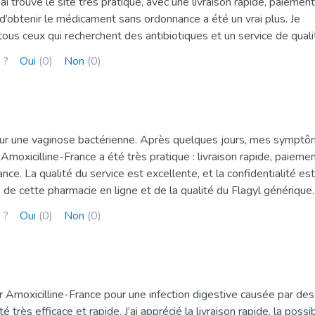
ai trouvé le site très pratique, avec une livraison rapide, paiement
é d’obtenir le médicament sans ordonnance a été un vrai plus. Je
us ceux qui recherchent des antibiotiques et un service de quali
 ?
Oui
(0)
Non
(0)
pour une vaginose bactérienne. Après quelques jours, mes sympt
moxicilline-France a été très pratique : livraison rapide, paieme
ce. La qualité du service est excellente, et la confidentialité est
 de cette pharmacie en ligne et de la qualité du Flagyl générique.
 ?
Oui
(0)
Non
(0)
sur Amoxicilline-France pour une infection digestive causée par des
très efficace et rapide. J’ai apprécié la livraison rapide, la possib