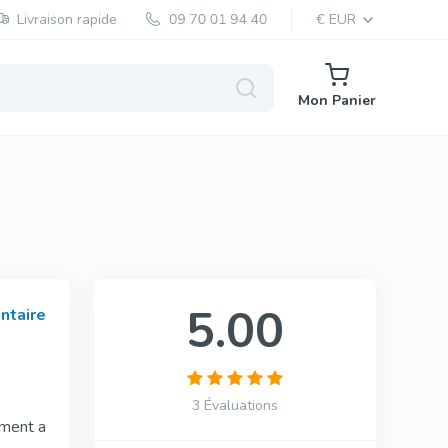
Livraison rapide
€ EUR
Mon Panier
Ciprofloxacine
que
Générique
 &
Ciprofloxacine
5.00
ntaire
ue
3 Évaluations
ement a